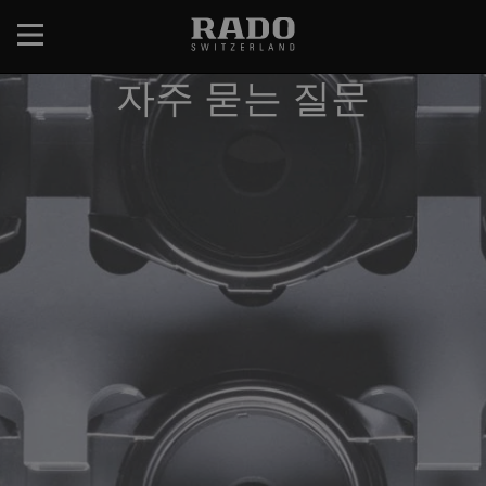
跳
转
到
자주 묻는 질문
主
要
内
容