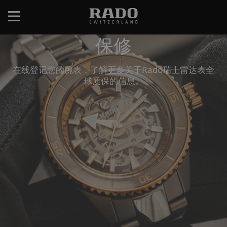
跳
转
到
保修
主
要
内
在线登记您的腕表，了解更多关于Rado瑞士雷达表全
容
球质保的信息。