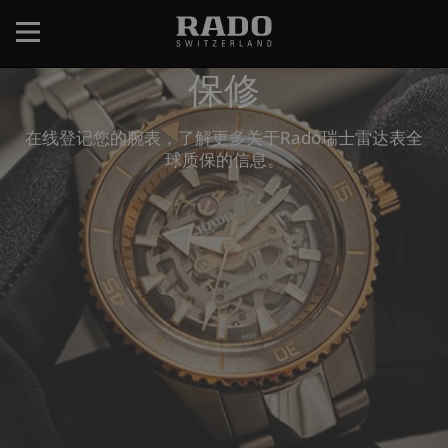
跳
转
到
保修
主
要
内
在线登记您的腕表，了解更多关于Rado瑞士雷达表全
容
球质保的信息。