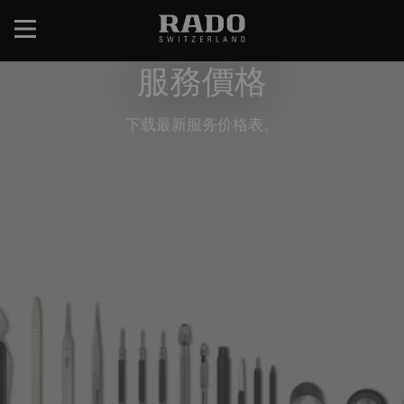
跳
转
到
服務價格
主
要
内
下载最新服务价格表。
容