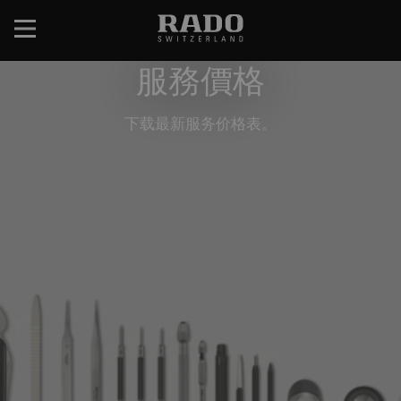
跳
转
到
服務價格
主
要
内
下载最新服务价格表。
容