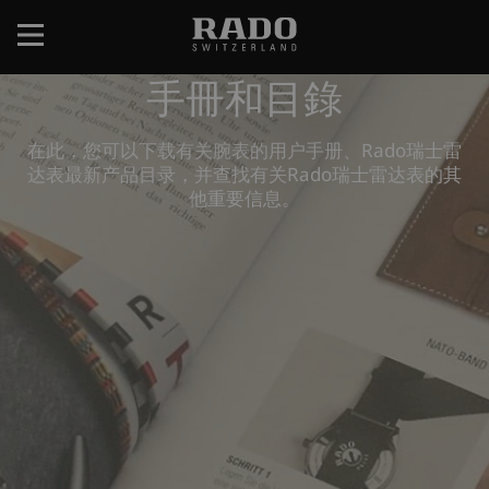
跳
转
到
手冊和目錄
主
要
内
在此，您可以下载有关腕表的用户手册、Rado瑞士雷
容
达表最新产品目录，并查找有关Rado瑞士雷达表的其
他重要信息。