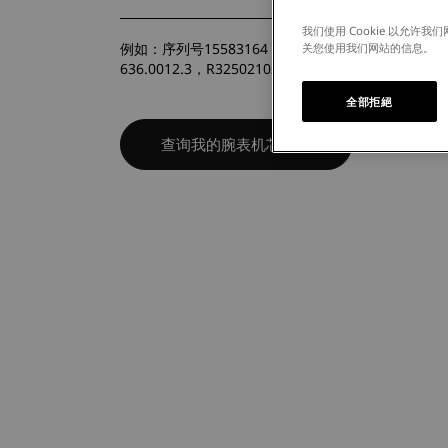
-- 请选择 --
我们使用 Cookie 以允
例如：序列号15583164（如果不具备/易读的腕表编号
关您使用我们网站的信息。
636.0012.3，R32502103）
全部拒絕