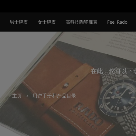
跳
转
到
男士腕表
女士腕表
高科技陶瓷腕表
Feel Rado
主
要
内
容
在此，您可以下
主页
用户手册和产品目录