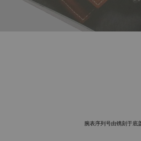
腕表序列号由镌刻于底