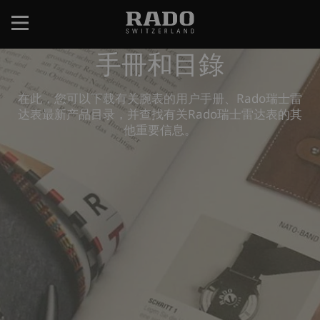
跳
转
到
手冊和目錄
主
要
内
在此，您可以下载有关腕表的用户手册、Rado瑞士雷
容
达表最新产品目录，并查找有关Rado瑞士雷达表的其
他重要信息。