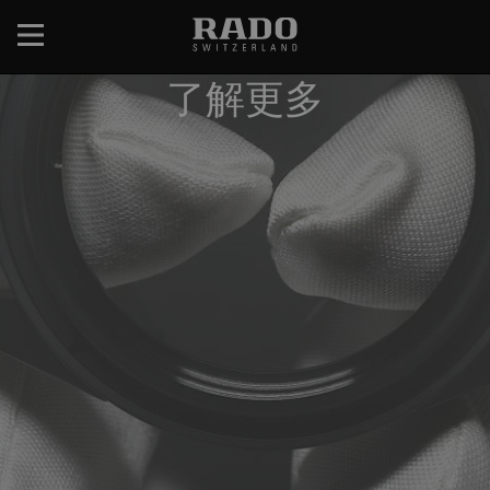
跳
转
到
了解更多
主
要
内
容