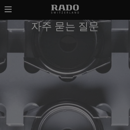
跳
转
到
자주 묻는 질문
主
要
内
容