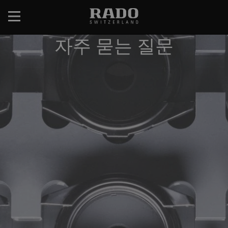
跳
转
到
자주 묻는 질문
主
要
内
容