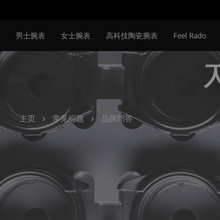
跳
转
到
男士腕表
女士腕表
高科技陶瓷腕表
Feel Rado
主
要
内
容
主页
常见问题
品牌問答