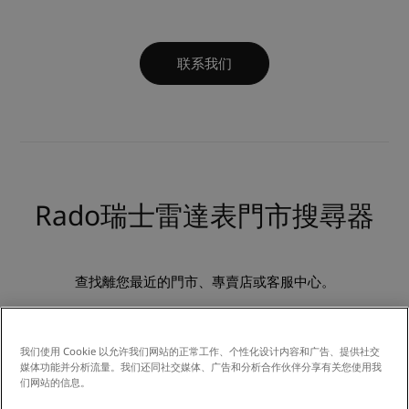
联系我们
Rado瑞士雷達表門市搜尋器
查找離您最近的門市、專賣店或客服中心。
我们使用 Cookie 以允许我们网站的正常工作、个性化设计内容和广告、提供社交
立刻探索
媒体功能并分析流量。我们还同社交媒体、广告和分析合作伙伴分享有关您使用我
们网站的信息。