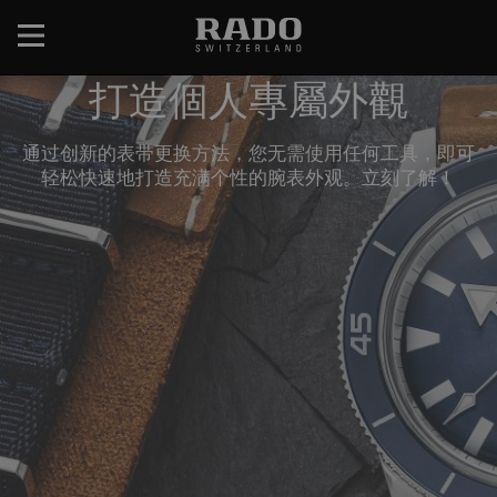
跳
转
到
打造個人專屬外觀
主
要
内
通过创新的表带更换方法，您无需使用任何工具，即可
容
轻松快速地打造充满个性的腕表外观。立刻了解！